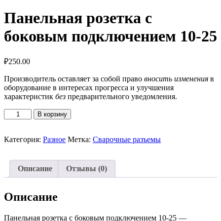
Панельная розетка с
боковым подключением 10-25
₽
250.00
Производитель оставляет за собой право
вносить изменения
в
оборудование в интересах прогресса и улучшения
характеристик
без
предварительного уведомления.
Количество
В корзину
товара
Панельная
розетка
Категория:
Разное
Метка:
Сварочные разъемы
с
боковым
подключением
Описание
Отзывы (0)
10-
25
Описание
Панельная розетка с боковым подключением 10-25 —