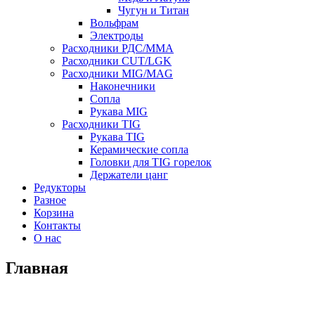
Чугун и Титан
Вольфрам
Электроды
Расходники РДС/MMA
Расходники CUT/LGK
Расходники MIG/MAG
Наконечники
Сопла
Рукава MIG
Расходники TIG
Рукава TIG
Керамические сопла
Головки для TIG горелок
Держатели цанг
Редукторы
Разное
Корзина
Контакты
О нас
Главная