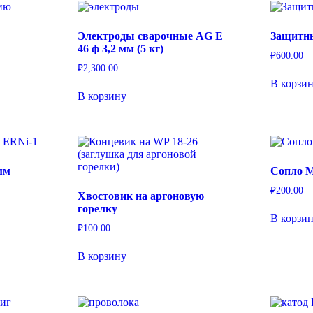
Электроды сварочные AG E
Защитны
46 ф 3,2 мм (5 кг)
₽
600.00
₽
2,300.00
В корзи
В корзину
мм
Сопло M
₽
200.00
Хвостовик на аргоновую
горелку
В корзи
₽
100.00
В корзину