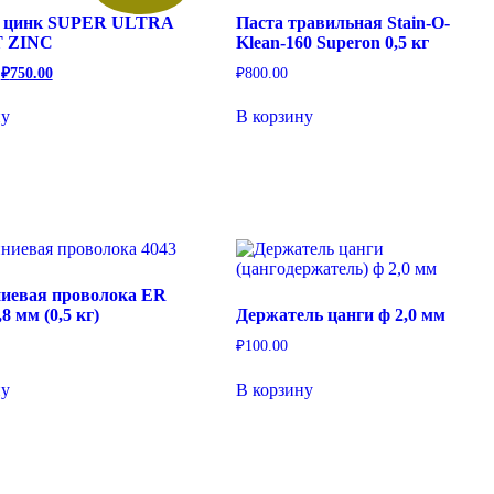
 цинк SUPER ULTRA
Паста травильная Stain-O-
 ZINC
Klean-160 Superon 0,5 кг
Первоначальная
Текущая
₽
750.00
₽
800.00
цена
цена:
составляла
₽750.00.
ну
В корзину
₽1,000.00.
иевая проволока ER
,8 мм (0,5 кг)
Держатель цанги ф 2,0 мм
₽
100.00
ну
В корзину