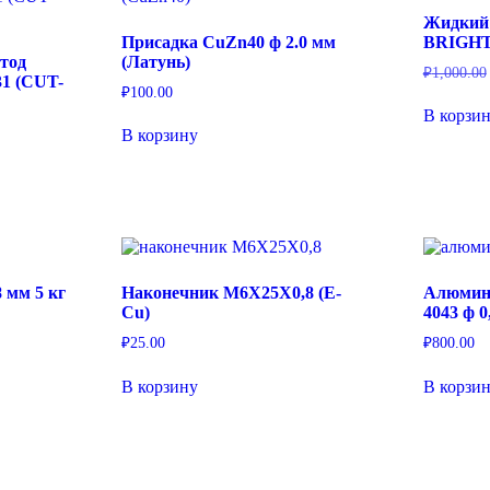
Жидкий
Присадка CuZn40 ф 2.0 мм
BRIGHT
тод
(Латунь)
₽
1,000.00
31 (CUT-
₽
100.00
В корзи
В корзину
 мм 5 кг
Наконечник M6X25X0,8 (E-
Алюмин
Cu)
4043 ф 0
₽
25.00
₽
800.00
В корзину
В корзи