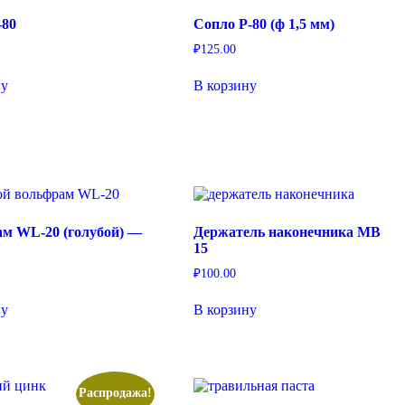
-80
Cопло P-80 (ф 1,5 мм)
₽
125.00
ну
В корзину
м WL-20 (голубой) —
Держатель наконечника MB
15
₽
100.00
ну
В корзину
Распродажа!