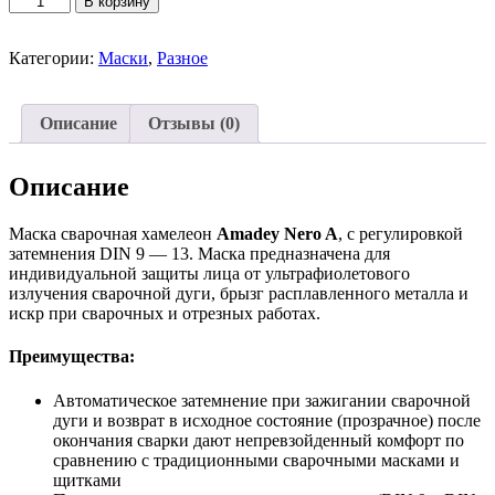
В корзину
товара
Хамелеон
маска
Категории:
Маски
,
Разное
Amadey
Nero
A
Описание
Отзывы (0)
Описание
Маска сварочная хамелеон
Amadey Nero A
, с регулировкой
затемнения DIN 9 — 13. Маска предназначена для
индивидуальной защиты лица от ультрафиолетового
излучения сварочной дуги, брызг расплавленного металла и
искр при сварочных и отрезных работах.
Преимущества:
Автоматическое затемнение при зажигании сварочной
дуги и возврат в исходное состояние (прозрачное) после
окончания сварки дают непревзойденный комфорт по
сравнению с традиционными сварочными масками и
щитками