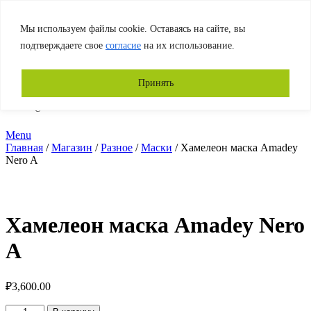
г. Новосибирск, ул. Б. Хмельницкого, 45
Мы используем файлы cookie. Оставаясь на сайте, вы
подтверждаете свое
согласие
на их использование.
8 923 142 2020
8 (383) 375-0008
Принять
3750008@mail.ru
Menu
Главная
/
Магазин
/
Разное
/
Маски
/ Хамелеон маска Amadey
Nero A
Хамелеон маска Amadey Nero
A
₽
3,600.00
Количество