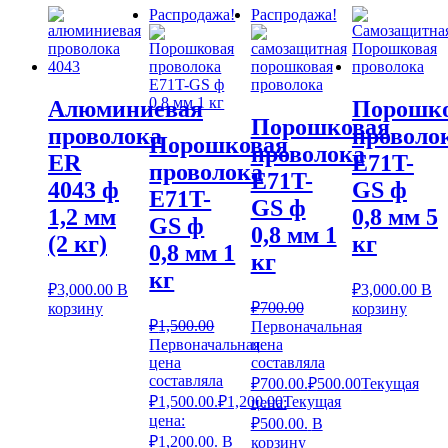
Распродажа!
Распродажа!
Алюминиевая
Порошк
Порошковая
проволока
проволо
Порошковая
проволока
ER
E71T-
проволока
E71T-
4043 ф
GS ф
E71T-
GS ф
1,2 мм
0,8 мм 5
GS ф
0,8 мм 1
(2 кг)
кг
0,8 мм 1
кг
кг
₽
3,000.00
В
₽
3,000.00
В
₽
700.00
корзину
корзину
₽
1,500.00
Первоначальная
Первоначальная
цена
цена
составляла
составляла
₽700.00.
₽
500.00
Текущая
₽1,500.00.
₽
1,200.00
Текущая
цена:
цена:
₽500.00.
В
₽1,200.00.
В
корзину