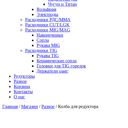
Чугун и Титан
Вольфрам
Электроды
Расходники РДС/MMA
Расходники CUT/LGK
Расходники MIG/MAG
Наконечники
Сопла
Рукава MIG
Расходники TIG
Рукава TIG
Керамические сопла
Головки для TIG горелок
Держатели цанг
Редукторы
Разное
Корзина
Контакты
О нас
Главная
/
Магазин
/
Разное
/ Колба для редуктора