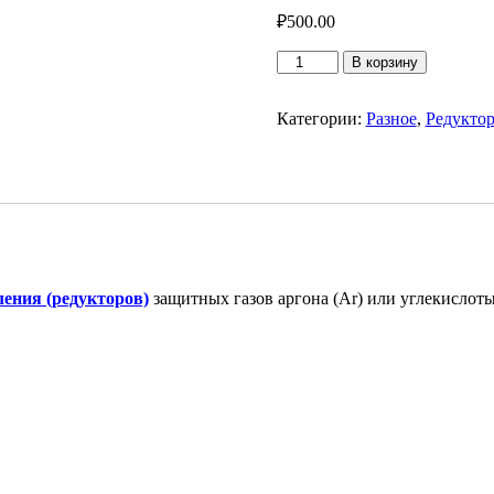
₽
500.00
Количество
В корзину
товара
Колба
для
Категории:
Разное
,
Редукто
редуктора
ления (редукторов)
защитных газов аргона (Ar) или углекислот