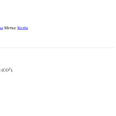
ры
Метка:
Колба
2
ы (CО
).