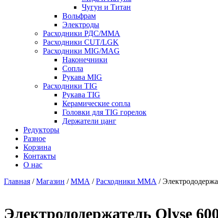
Чугун и Титан
Вольфрам
Электроды
Расходники РДС/MMA
Расходники CUT/LGK
Расходники MIG/MAG
Наконечники
Сопла
Рукава MIG
Расходники TIG
Рукава TIG
Керамические сопла
Головки для TIG горелок
Держатели цанг
Редукторы
Разное
Корзина
Контакты
О нас
Главная
/
Магазин
/
MMA
/
Расходники ММА
/ Электрододержа
Электрододержатель Olyse 60