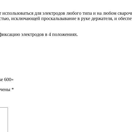
 использоваться для электродов любого типа и на любом свар
стью, исключающей проскальзывание в руке держателя, и обес
фиксацию электродов в 4 положениях.
se 600»
ечены
*