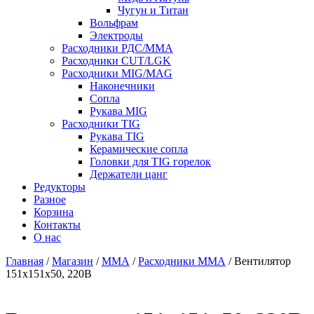
Чугун и Титан
Вольфрам
Электроды
Расходники РДС/MMA
Расходники CUT/LGK
Расходники MIG/MAG
Наконечники
Сопла
Рукава MIG
Расходники TIG
Рукава TIG
Керамические сопла
Головки для TIG горелок
Держатели цанг
Редукторы
Разное
Корзина
Контакты
О нас
Главная
/
Магазин
/
MMA
/
Расходники ММА
/ Вентилятор
151х151х50, 220В