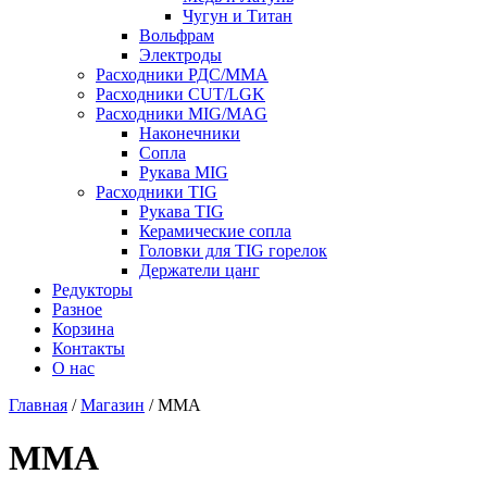
Чугун и Титан
Вольфрам
Электроды
Расходники РДС/MMA
Расходники CUT/LGK
Расходники MIG/MAG
Наконечники
Сопла
Рукава MIG
Расходники TIG
Рукава TIG
Керамические сопла
Головки для TIG горелок
Держатели цанг
Редукторы
Разное
Корзина
Контакты
О нас
Главная
/
Магазин
/ MMA
MMA