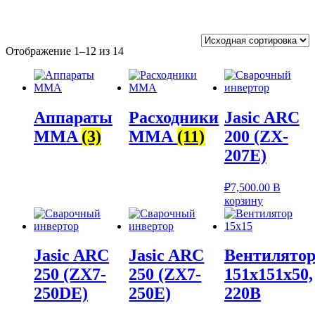
Отображение 1–12 из 14
Аппараты
Расходники
Jasic ARC
MMA
(3)
ММА
(11)
200 (ZX-
207E)
₽
7,500.00
В
корзину
Jasic ARC
Jasic ARC
Вентилято
250 (ZX7-
250 (ZX7-
151х151х50,
250DE)
250E)
220В