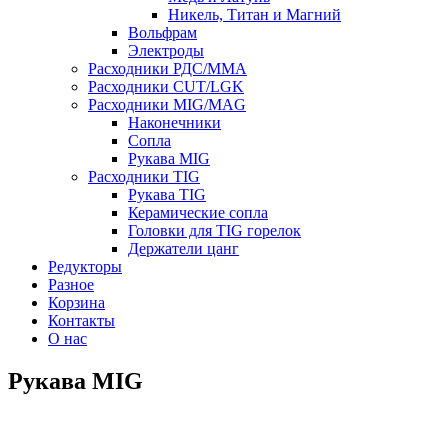
Никель, Титан и Магний
Вольфрам
Электроды
Расходники РДС/MMA
Расходники CUT/LGK
Расходники MIG/MAG
Наконечники
Сопла
Рукава MIG
Расходники TIG
Рукава TIG
Керамические сопла
Головки для TIG горелок
Держатели цанг
Редукторы
Разное
Корзина
Контакты
О нас
Рукава MIG