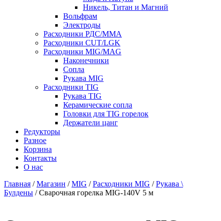
Никель, Титан и Магний
Вольфрам
Электроды
Расходники РДС/MMA
Расходники CUT/LGK
Расходники MIG/MAG
Наконечники
Сопла
Рукава MIG
Расходники TIG
Рукава TIG
Керамические сопла
Головки для TIG горелок
Держатели цанг
Редукторы
Разное
Корзина
Контакты
О нас
Главная
/
Магазин
/
MIG
/
Расходники MIG
/
Рукава \
Булдены
/ Сварочная горелка MIG-140V 5 м