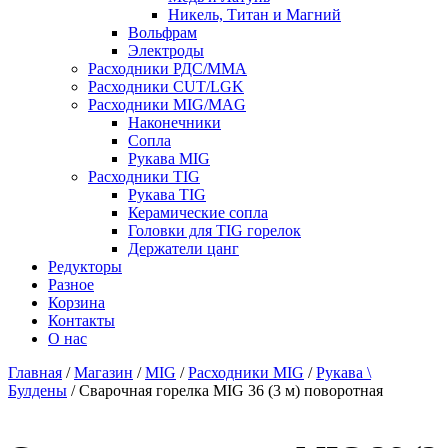
Никель, Титан и Магний
Вольфрам
Электроды
Расходники РДС/MMA
Расходники CUT/LGK
Расходники MIG/MAG
Наконечники
Сопла
Рукава MIG
Расходники TIG
Рукава TIG
Керамические сопла
Головки для TIG горелок
Держатели цанг
Редукторы
Разное
Корзина
Контакты
О нас
Главная
/
Магазин
/
MIG
/
Расходники MIG
/
Рукава \
Булдены
/ Сварочная горелка MIG 36 (3 м) поворотная