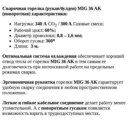
Сварочная горелка (рукав/булден) MIG 36 AK
(поворотная) характеристики:
Нагрузка:
340 А
CO
/
300 A
Газовые смеси;
2
Рабочий цикл:
60%;
Диаметр проволоки:
0,8 – 1,6 мм;
Оборот гусака:
360*
Длина:
3 м.
Оптимальная система охлаждения
обеспечивает хороший
отвод тепла от горелки
MIG 36 AK
и тем самым ее
долговечность при интенсивной работе на предельных
режимах сварки.
Эргономичная рукоятка
горелки
MIG 36 AK
гарантирует
удобную сварку соединения в любом пространственном
положении.
Легкое и гибкое кабельное соединение
делает работу менее
утомительной. А с
поворотным гусаком
появляется
возможность варить в труднодоступных местах.