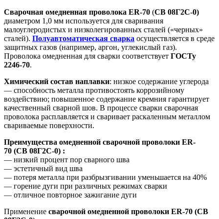
Сварочная омедненная проволока ER-70
(
СВ 08Г2С-0)
диаметром 1,0 мм используется для сваривания
малоуглеродистых и низколегированных сталей («черных»
сталей).
Полуавтоматическая сварка
осуществляется в среде
защитных газов (например, аргон, углекислый газ).
Проволока омедненная для сварки соответствует
ГОСТу
2246-70
.
Химический состав наплавки
: низкое содержание углерода
— способность металла противостоять коррозийному
воздействию; повышенное содержание кремния гарантирует
качественный сварной шов. В процессе сварки сварочная
проволока расплавляется и сваривает раскаленным металлом
свариваемые поверхности.
Преимущества омедненной сварочной проволоки ER-
70 (СВ 08Г2С-0) :
— низкий процент пор сварного шва
— эстетичный вид шва
— потеря металла при разбрызгивании уменьшается на 40%
— горение дуги при различных режимах сварки
— отличное повторное зажигание дуги
Применение
сварочной омедненной проволоки ER-70 (СВ