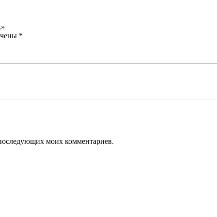
L»
ечены
*
ля последующих моих комментариев.