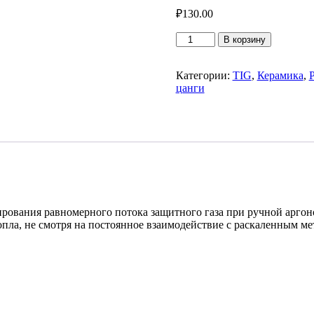
₽
130.00
Количество
В корзину
товара
Керамическое
сопло
Категории:
TIG
,
Керамика
,
№8L
цанги
рования равномерного потока защитного газа при ручной аргон
опла, не смотря на постоянное взаимодействие с раскаленным м