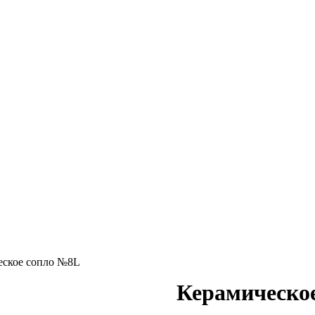
еское сопло №8L
Керамическо