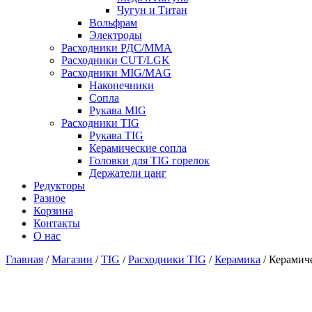
Чугун и Титан
Вольфрам
Электроды
Расходники РДС/MMA
Расходники CUT/LGK
Расходники MIG/MAG
Наконечники
Сопла
Рукава MIG
Расходники TIG
Рукава TIG
Керамические сопла
Головки для TIG горелок
Держатели цанг
Редукторы
Разное
Корзина
Контакты
О нас
Главная
/
Магазин
/
TIG
/
Расходники TIG
/
Керамика
/ Керамич