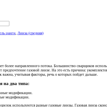
ель цанги
,
Линза (средняя)
счет более направленного потока. Большинство сварщиков испо
ает предпочтение газовой линзе. На это есть причина: укомплект
 важна, учитывая факторы, речь о которых пойдет дальше.
я на два типа:
ожные модификации.
жные модификации.
орелок используются разные газовые линзы. Газовая линза сконс