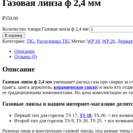
Газовая линза ф 2,4 мм
₽
350.00
Количество товара Газовая линза ф 2,4 мм
В корзину
Категории:
TIG
,
Расходники TIG
Метки:
WP 18
,
WP 26
,
Держат
Описание
Отзывы (0)
Описание
Газовая линза ф 2,4 мм
уменьшает расход газа при сварки за 
(цанга, цанга держатель,
керамическое сопло
) и мало кто отд
ее традиционными компонентами. Но цена комплектации не так
Газовые линзы в нашем интернет-магазине делятс
Первый тип для горелок TS 17,
TS 18
,
TS 26. + все возм
Второй тип для горелок TS 9, TS 20, TS 25. + все возмо
Разница лишь в конструкции газовой линзы, под разные типы г