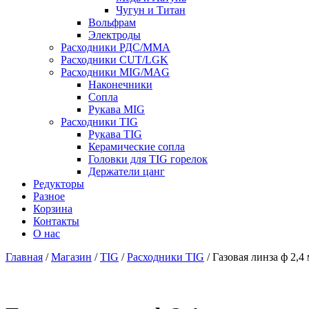
Чугун и Титан
Вольфрам
Электроды
Расходники РДС/MMA
Расходники CUT/LGK
Расходники MIG/MAG
Наконечники
Сопла
Рукава MIG
Расходники TIG
Рукава TIG
Керамические сопла
Головки для TIG горелок
Держатели цанг
Редукторы
Разное
Корзина
Контакты
О нас
Главная
/
Магазин
/
TIG
/
Расходники TIG
/ Газовая линза ф 2,4