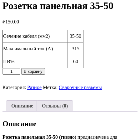
Розетка панельная 35-50
₽
150.00
Сечение кабеля (мм2)
35-50
Максимальный ток (А)
315
ПВ%
60
Количество
В корзину
товара
Розетка
панельная
Категория:
Разное
Метка:
Сварочные разъемы
35-
50
Описание
Отзывы (0)
Описание
Розетка панельная 35-50 (гнездо)
предназначена для