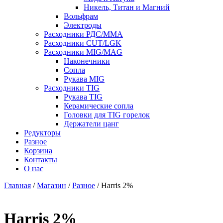
Никель, Титан и Магний
Вольфрам
Электроды
Расходники РДС/MMA
Расходники CUT/LGK
Расходники MIG/MAG
Наконечники
Сопла
Рукава MIG
Расходники TIG
Рукава TIG
Керамические сопла
Головки для TIG горелок
Держатели цанг
Редукторы
Разное
Корзина
Контакты
О нас
Главная
/
Магазин
/
Разное
/ Harris 2%
Harris 2%