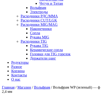
Чугун и Титан
Вольфрам
Электроды
Расходники РДС/MMA
Расходники CUT/LGK
Расходники MIG/MAG
Наконечники
Сопла
Рукава MIG
Расходники TIG
Рукава TIG
Керамические сопла
Головки для TIG горелок
Держатели цанг
Редукторы
Разное
Корзина
Контакты
О нас
Главная
/
Магазин
/
Вольфрам
/ Вольфрам WP (зеленый) — ф
2,4 мм