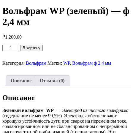
Вольфрам WP (зеленый) — ф
2,4 мм
₽
1,200.00
Количество
В корзину
товара
Вольфрам
WP
Категория:
Вольфрам
Метки:
WP
,
Вольфрам ф 2.4 мм
(зеленый)
-
ф
Описание
Отзывы (0)
2,4
мм
Описание
Зеленый вольфрам WP
—
Электрод из чистого вольфрама
(содержание не менее 99,5%). Электроды обеспечивают
хорошую устойчивость дуги при сварке на переменном токе,
сбалансированном или не сбалансированном с непрерывной
высокочастотной стабилизацией (с осциллятором). Эти