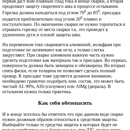
первая даст Вам плавный спад тока в конце сварки, а вторая
продолжит защиту сварочного шва в процессе остывания.
0
0
Горелка должна находиться под углом 70
до 85
, присадка
0
подается приблизительно под углом 20
плавно и
поступательно. По окончанию сварки не нужно торопиться и
отрывать горелку от места сварки т.к. это приведет к
удлинению дуги и плохой защиты шва.
На переменном токе сваривается алюминий, вольфрам при
подготовке не затачивают как иглу, а только слегка
закругляют. При сварке алюминия важную часть нужно
уделить подготовке как материала так и присадки. Во первых,
поверхность должна быть зачищена и обезжирена. Во вторых
снять фаски, если толщина не позволяет сделать полный
провар. К присадке тоже уделяется должное внимание,
необходимо грамотно подобрать хим. состав, это может быть
чистый АL 99%, AlSi (силумин) или AlMg (дюраль). В
остальном нужна только практика.
Как себя обезопасить
И в конце хотелось бы отметить что при данном виде сварке
нужно должным образом относиться к средствам защиты.
Выбирайте только те средства защиты в которых будет не
только комфортно но и безопасно т.к. при TIG сварке очень