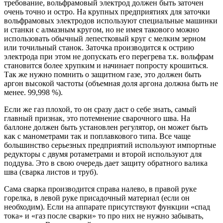
требование, вольфрамовый электрод должен быть заточен
очень точно и остро. На крупных предприятиях для заточки
вольфрамовых электродов используют специальные машинки
и станки с алмазным кругом, но не имея такового можно
использовать обычный лепестковый круг с мелким зерном
или точильный станок. Заточка производится к острию
электрода при этом не допускать его перегрева т.к. вольфрам
становится более хрупким и начинает попросту крошиться.
Так же нужно помнить о защитном газе, это должен быть
аргон высокой частоты (объемная доля аргона должна быть не
менее. 99,998 %).
Если же газ плохой, то он сразу даст о себе знать, самый
главный признак, это потемнение сварочного шва. На
баллоне должен быть установлен регулятор, он может быть
как с манометрами так и поплавкового типа. Все чаще
большинство серьезных предприятий используют импортные
редукторы с двумя ротаметрами и второй используют для
поддува. Это в свою очередь дает защиту обратного валика
шва (сварка листов и труб).
Сама сварка производится справа налево, в правой руке
горелка, в левой руке присадочный материал (если он
необходим). Если на аппарате присутствуют функции «спад
тока» и «газ после сварки» то про них не нужно забывать,