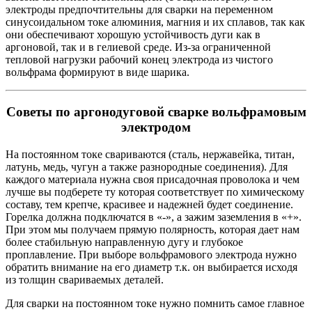
электроды предпочтительны для сварки на переменном
синусоидальном токе алюминия, магния и их сплавов, так как
они обеспечивают хорошую устойчивость дуги как в
аргоновой, так и в гелиевой среде. Из-за ограниченной
тепловой нагрузки рабочий конец электрода из чистого
вольфрама формируют в виде шарика.
Советы по аргонодуговой сварке вольфрамовым
электродом
На постоянном токе свариваются (сталь, нержавейка, титан,
латунь, медь, чугун а также разнородные соединения). Для
каждого материала нужна своя присадочная проволока и чем
лучше вы подберете ту которая соответствует по химическому
составу, тем крепче, красивее и надежней будет соединение.
Горелка должна подключатся в «-», а зажим заземления в «+».
При этом мы получаем прямую полярность, которая дает нам
более стабильную направленную дугу и глубокое
проплавление. При выборе вольфрамового электрода нужно
обратить внимание на его диаметр т.к. он выбирается исходя
из толщин свариваемых деталей.
Для сварки на постоянном токе нужно помнить самое главное