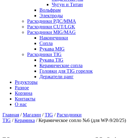
Чугун и Титан
Вольфрам
Электроды
Расходники РДС/MMA
Расходники CUT/LGK
Расходники MIG/MAG
Наконечники
Сопла
Рукава MIG
Расходники TIG
Рукава TIG
Керамические сопла
Головки для TIG горелок
Держатели цанг
Редукторы
Разное
Корзина
Контакты
О нас
Главная
/
Магазин
/
TIG
/
Расходники
TIG
/
Керамика
/ Керамическое сопло №6 (для WP-9/20/25)