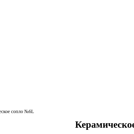
еское сопло №6L
Керамическо