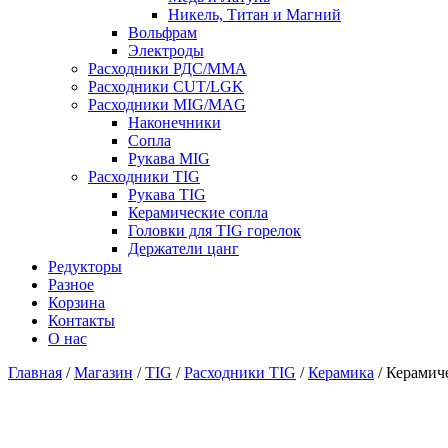
Никель, Титан и Магний
Вольфрам
Электроды
Расходники РДС/MMA
Расходники CUT/LGK
Расходники MIG/MAG
Наконечники
Сопла
Рукава MIG
Расходники TIG
Рукава TIG
Керамические сопла
Головки для TIG горелок
Держатели цанг
Редукторы
Разное
Корзина
Контакты
О нас
Главная
/
Магазин
/
TIG
/
Расходники TIG
/
Керамика
/ Керамич