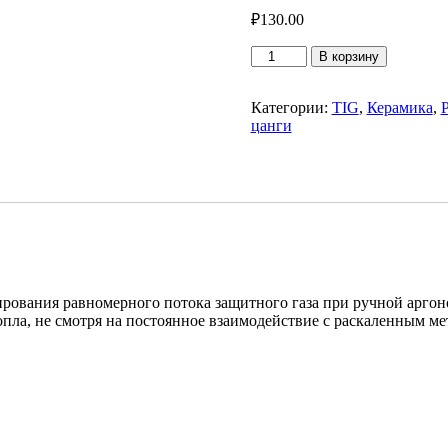
₽
130.00
Количество
В корзину
товара
Керамическое
сопло
Категории:
TIG
,
Керамика
,
№6L
цанги
рования равномерного потока защитного газа при ручной аргон
опла, не смотря на постоянное взаимодействие с раскаленным м