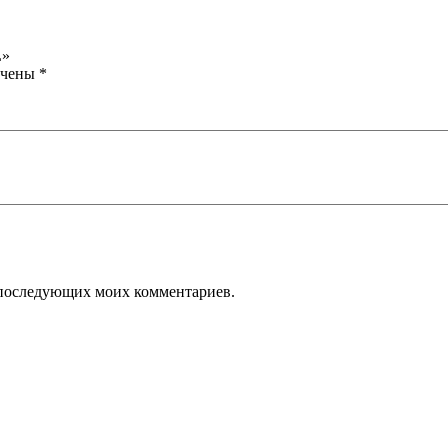
L»
ечены
*
ля последующих моих комментариев.