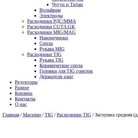
Чугун и Титан
Вольфрам
Электроды
Расходники РДС/MMA
Расходники CUT/LGK
Расходники MIG/MAG
Наконечники
Сопла
Рукава MIG
Расходники TIG
Рукава TIG
Керамические сопла
Головки для TIG горелок
Держатели цанг
Редукторы
Разное
Корзина
Контакты
О нас
Главная
/
Магазин
/
TIG
/
Расходники TIG
/ Заглушка средняя (д