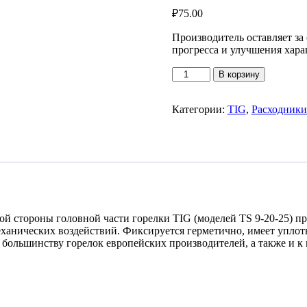
₽
75.00
Производитель оставляет за
прогресса и улучшения хар
Количество
В корзину
товара
Заглушка
средняя
Категории:
TIG
,
Расходники
(для
WP-
9/20/25)
ной стороны головной части горелки TIG (моделей TS 9-20-25) п
ханических воздействий. Фиксируется герметично, имеет уплотн
большинству горелок европейских производителей, а также и к 