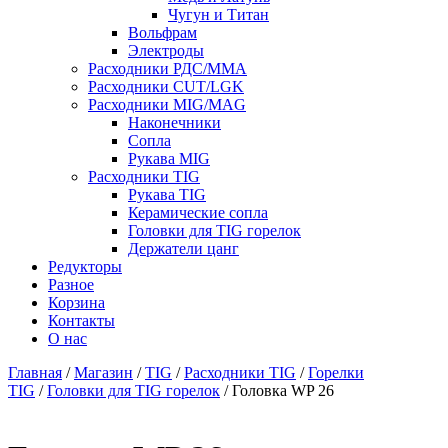
Чугун и Титан
Вольфрам
Электроды
Расходники РДС/MMA
Расходники CUT/LGK
Расходники MIG/MAG
Наконечники
Сопла
Рукава MIG
Расходники TIG
Рукава TIG
Керамические сопла
Головки для TIG горелок
Держатели цанг
Редукторы
Разное
Корзина
Контакты
О нас
Главная
/
Магазин
/
TIG
/
Расходники TIG
/
Горелки
TIG
/
Головки для TIG горелок
/ Головка WP 26