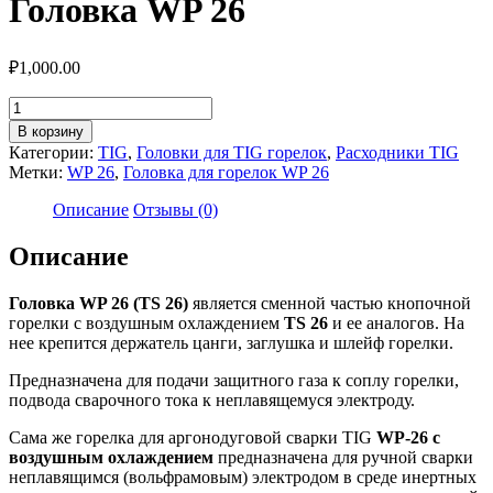
Головка WP 26
₽
1,000.00
Количество
товара
В корзину
Головка
Категории:
TIG
,
Головки для TIG горелок
,
Расходники TIG
WP
Метки:
WP 26
,
Головка для горелок WP 26
26
Описание
Отзывы (0)
Описание
Головка WP 26 (TS 26)
является сменной частью кнопочной
горелки с воздушным охлаждением
TS 26
и ее аналогов. На
нее крепится держатель цанги, заглушка и шлейф горелки.
Предназначена для подачи защитного газа к соплу горелки,
подвода сварочного тока к неплавящемуся электроду.
Сама же горелка для аргонодуговой сварки TIG
WP-26 с
воздушным охлаждением
предназначена для ручной сварки
неплавящимся (вольфрамовым) электродом в среде инертных