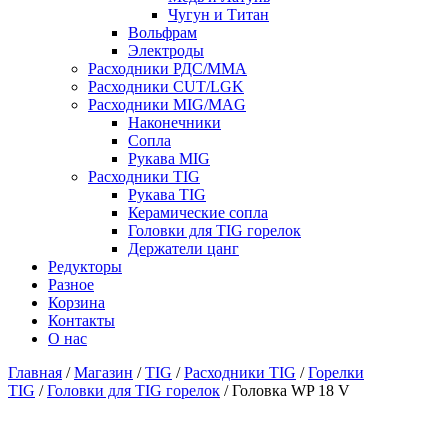
Чугун и Титан
Вольфрам
Электроды
Расходники РДС/MMA
Расходники CUT/LGK
Расходники MIG/MAG
Наконечники
Сопла
Рукава MIG
Расходники TIG
Рукава TIG
Керамические сопла
Головки для TIG горелок
Держатели цанг
Редукторы
Разное
Корзина
Контакты
О нас
Главная
/
Магазин
/
TIG
/
Расходники TIG
/
Горелки
TIG
/
Головки для TIG горелок
/ Головка WP 18 V