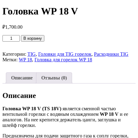
Головка WP 18 V
₽
1,700.00
Количество
В корзину
товара
Головка
WP
Категории:
TIG
,
Головки для TIG горелок
,
Расходники TIG
18
Метки:
WP 18
,
Головка для горелок WP 18
V
Описание
Отзывы (0)
Описание
Головка WP 18 V (TS 18V)
является сменной частью
вентильной горелки с водяным охлаждением
WP 18 V
и ее
аналогов. На нее крепится держатель цанги, заглушка и
шлейф горелки.
Предназначена для подачи защитного газа к соплу горелки,