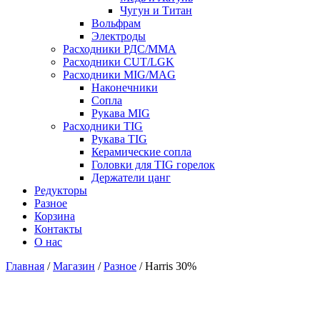
Чугун и Титан
Вольфрам
Электроды
Расходники РДС/MMA
Расходники CUT/LGK
Расходники MIG/MAG
Наконечники
Сопла
Рукава MIG
Расходники TIG
Рукава TIG
Керамические сопла
Головки для TIG горелок
Держатели цанг
Редукторы
Разное
Корзина
Контакты
О нас
Главная
/
Магазин
/
Разное
/ Harris 30%