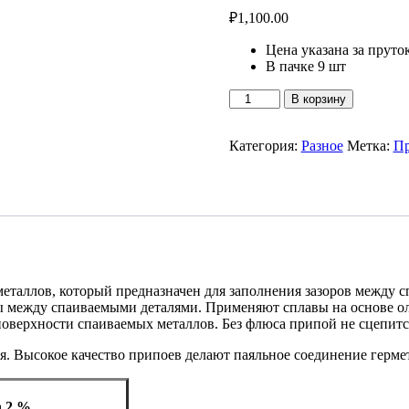
₽
1,100.00
Цена указана за пруто
В пачке 9 шт
Количество
В корзину
товара
Harris
30%
Категория:
Разное
Метка:
П
металлов, который предназначен для заполнения зазоров между 
 между спаиваемыми деталями. Применяют сплавы на основе оло
оверхности спаиваемых металлов. Без флюса припой не сцепитс
поя. Высокое качество припоев делают паяльное соединение гер
n 2 %