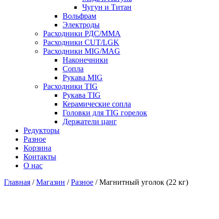
Чугун и Титан
Вольфрам
Электроды
Расходники РДС/MMA
Расходники CUT/LGK
Расходники MIG/MAG
Наконечники
Сопла
Рукава MIG
Расходники TIG
Рукава TIG
Керамические сопла
Головки для TIG горелок
Держатели цанг
Редукторы
Разное
Корзина
Контакты
О нас
Главная
/
Магазин
/
Разное
/ Магнитный уголок (22 кг)