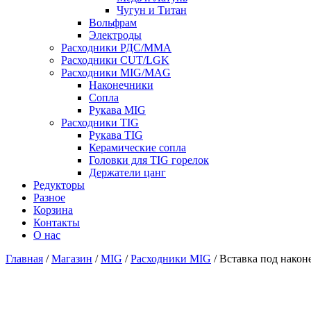
Чугун и Титан
Вольфрам
Электроды
Расходники РДС/MMA
Расходники CUT/LGK
Расходники MIG/MAG
Наконечники
Сопла
Рукава MIG
Расходники TIG
Рукава TIG
Керамические сопла
Головки для TIG горелок
Держатели цанг
Редукторы
Разное
Корзина
Контакты
О нас
Главная
/
Магазин
/
MIG
/
Расходники MIG
/ Вставка под нако