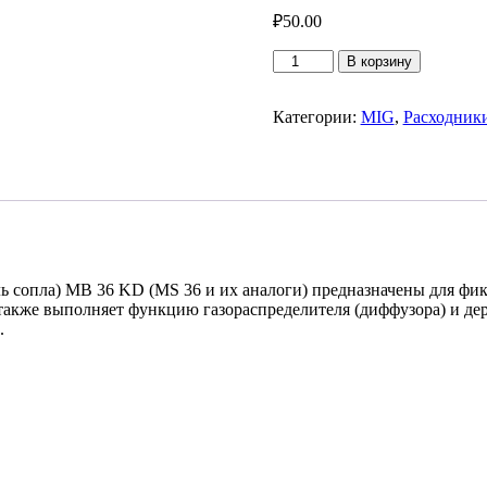
₽
50.00
Количество
В корзину
товара
Вставка
под
Категории:
MIG
,
Расходник
наконечник
MB
36
ль сопла) MB 36 KD (MS 36 и их аналоги) предназначены для ф
акже выполняет функцию газораспределителя (диффузора) и дер
.