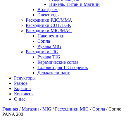
Никель, Титан и Магний
Вольфрам
Электроды
Расходники РДС/MMA
Расходники CUT/LGK
Расходники MIG/MAG
Наконечники
Сопла
Рукава MIG
Расходники TIG
Рукава TIG
Керамические сопла
Головки для TIG горелок
Держатели цанг
Редукторы
Разное
Корзина
Контакты
О нас
Главная
/
Магазин
/
MIG
/
Расходники MIG
/
Сопла
/ Сопло
PANA 200