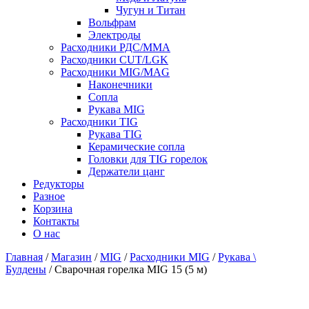
Чугун и Титан
Вольфрам
Электроды
Расходники РДС/MMA
Расходники CUT/LGK
Расходники MIG/MAG
Наконечники
Сопла
Рукава MIG
Расходники TIG
Рукава TIG
Керамические сопла
Головки для TIG горелок
Держатели цанг
Редукторы
Разное
Корзина
Контакты
О нас
Главная
/
Магазин
/
MIG
/
Расходники MIG
/
Рукава \
Булдены
/ Сварочная горелка MIG 15 (5 м)