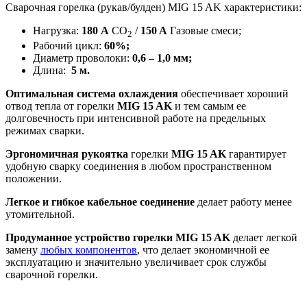
Сварочная горелка (рукав/булден) MIG 15 AK х
арактеристики
:
Нагрузка:
180 А
CO
/
150 A
Газовые смеси;
2
Рабочий цикл:
60%;
Диаметр проволоки:
0,6 – 1,0 мм;
Длина:
5 м.
Оптимальная система охлаждения
обеспечивает хороший
отвод тепла от горелки
MIG 15 AK
и тем самым ее
долговечность при интенсивной работе на предельных
режимах сварки.
Эргономичная рукоятка
горелки
MIG 15 AK
гарантирует
удобную сварку соединения в любом пространственном
положении.
Легкое и гибкое кабельное соединение
делает работу менее
утомительной.
Продуманное устройство горелки MIG 15 AK
делает легкой
замену
любых компонентов
, что делает экономичной ее
эксплуатацию и значительно увеличивает срок службы
сварочной горелки.