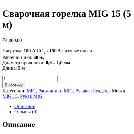
Сварочная горелка MIG 15 (5
м)
₽
4,000.00
Нагрузка:
180 А
CO
/
150 A
Газовые смеси
2
Рабочий цикл:
60%
,
Диаметр проволоки:
0,6 – 1,0 мм
,
Длина:
5 м
Количество
товара
В корзину
Сварочная
Категории:
MIG
,
Расходники MIG
,
Рукава \ Булдены
Метки:
горелка
MIG 15
,
Рукав MIG
MIG
15
Описание
(5
Отзывы (0)
м)
Описание