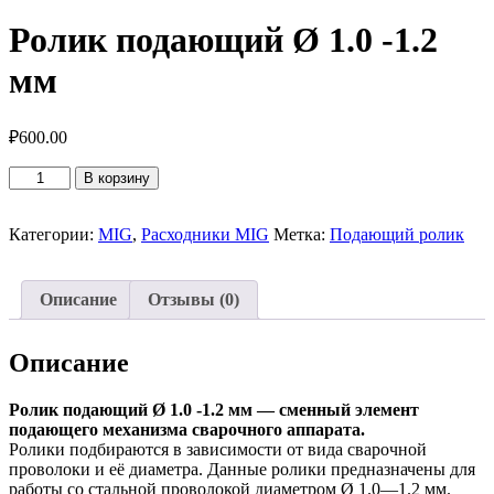
Ролик подающий Ø 1.0 -1.2
мм
₽
600.00
Количество
В корзину
товара
Ролик
подающий
Категории:
MIG
,
Расходники MIG
Метка:
Подающий ролик
Ø
1.0
-1.2
Описание
Отзывы (0)
мм
Описание
Ролик подающий Ø 1.0 -1.2 мм — сменный элемент
подающего механизма сварочного аппарата.
Ролики подбираются в зависимости от вида сварочной
проволоки и её диаметра. Данные ролики предназначены для
работы со стальной проволокой диаметром Ø 1.0—1.2 мм.