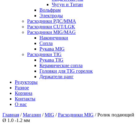
Чугун и Титан
Вольфрам
Электроды
Расходники РДС/MMA
Расходники CUT/LGK
Расходники MIG/MAG
Наконечники
Сопла
Рукава MIG
Расходники TIG
Рукава TIG
Керамические сопла
Головки для TIG горелок
Держатели цанг
Редукторы
Разное
Корзина
Контакты
О нас
Главная
/
Магазин
/
MIG
/
Расходники MIG
/ Ролик подающий
Ø 1.0 -1.2 мм