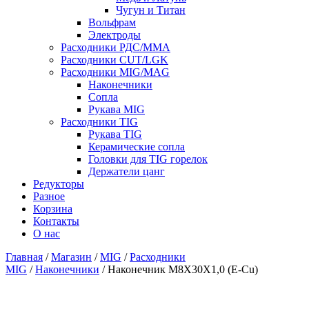
Чугун и Титан
Вольфрам
Электроды
Расходники РДС/MMA
Расходники CUT/LGK
Расходники MIG/MAG
Наконечники
Сопла
Рукава MIG
Расходники TIG
Рукава TIG
Керамические сопла
Головки для TIG горелок
Держатели цанг
Редукторы
Разное
Корзина
Контакты
О нас
Главная
/
Магазин
/
MIG
/
Расходники
MIG
/
Наконечники
/ Наконечник M8X30X1,0 (E-Cu)