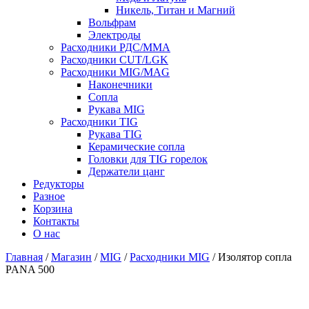
Никель, Титан и Магний
Вольфрам
Электроды
Расходники РДС/MMA
Расходники CUT/LGK
Расходники MIG/MAG
Наконечники
Сопла
Рукава MIG
Расходники TIG
Рукава TIG
Керамические сопла
Головки для TIG горелок
Держатели цанг
Редукторы
Разное
Корзина
Контакты
О нас
Главная
/
Магазин
/
MIG
/
Расходники MIG
/ Изолятор сопла
PANA 500