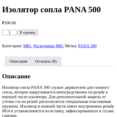
Изолятор сопла PANA 500
₽
200.00
Количество
В корзину
товара
Изолятор
сопла
Категории:
MIG
,
Расходники MIG
Метка:
PANA 500
PANA
500
Описание
Отзывы (0)
Описание
Изолятор сопла PANA 500 служит держателем для газового
сопла, которое накручивается непосредственно на резьбу в
верхней части изолятора. Для дополнительной защиты от
утечки газ на резьбе располагается специальная пластиковая
пружина. Изолятор в нижней части имеет внутреннюю резьбу
M14 и устанавливается на вставку, зафиксированную в гусаке
горелки.