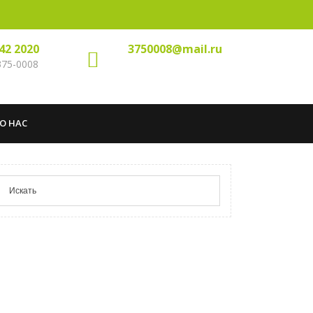
142 2020
3750008@mail.ru
 375-0008
О НАС