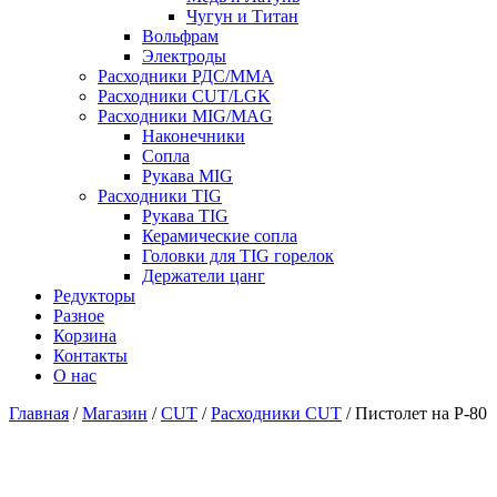
Чугун и Титан
Вольфрам
Электроды
Расходники РДС/MMA
Расходники CUT/LGK
Расходники MIG/MAG
Наконечники
Сопла
Рукава MIG
Расходники TIG
Рукава TIG
Керамические сопла
Головки для TIG горелок
Держатели цанг
Редукторы
Разное
Корзина
Контакты
О нас
Главная
/
Магазин
/
CUT
/
Расходники CUT
/ Пистолет на P-80