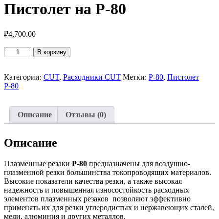
Пистолет на P-80
₽
4,700.00
Количество
В корзину
товара
Пистолет
на
Категории:
CUT
,
Расходники CUT
Метки:
P-80
,
Пистолет
P-
Р-80
80
Описание
Отзывы (0)
Описание
Плазменные резаки
Р-80
предназначены для воздушно-
плазменной резки большинства токопроводящих материалов.
Высокие показатели качества резки, а также высокая
надежность и повышенная износостойкость расходных
элементов плазменных резаков позволяют эффективно
применять их для резки углеродистых и нержавеющих сталей,
меди, алюминия и других металлов.