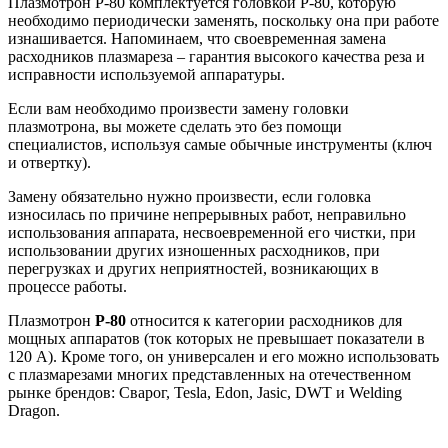
Плазмотрон Р-80 комплектуется головкой Р-80, которую
необходимо периодически заменять, поскольку она при работе
изнашивается. Напоминаем, что своевременная замена
расходников плазмареза – гарантия высокого качества реза и
исправности используемой аппаратуры.
Если вам необходимо произвести замену головки
плазмотрона, вы можете сделать это без помощи
специалистов, используя самые обычные инструменты (ключ
и отвертку).
Замену обязательно нужно произвести, если головка
износилась по причине непрерывных работ, неправильно
использования аппарата, несвоевременной его чистки, при
использовании других изношенных расходников, при
перегрузках и других неприятностей, возникающих в
процессе работы.
Плазмотрон
Р-80
относится к категории расходников для
мощных аппаратов (ток которых не превышает показатели в
120 А). Кроме того, он универсален и его можно использовать
с плазмарезами многих представленных на отечественном
рынке брендов: Сварог, Tesla, Edon, Jasic, DWT и Welding
Dragon.