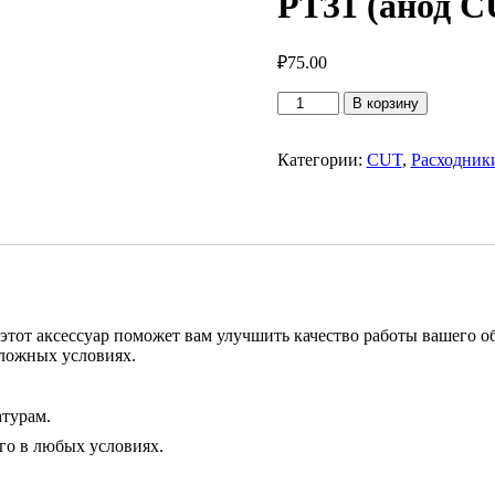
РТ31 (анод C
₽
75.00
Количество
В корзину
товара
Сопло
удлиненное
Категории:
CUT
,
Расходник
для
плазменного
резака
РТ31
(анод
CUT-
40)
тот аксессуар поможет вам улучшить качество работы вашего о
сложных условиях.
атурам.
его в любых условиях.