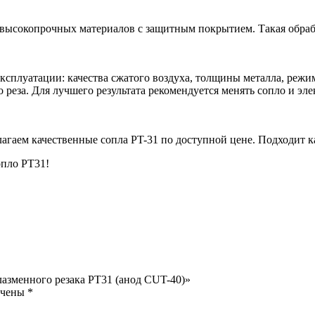
 высокопрочных материалов с защитным покрытием. Такая обраб
эксплуатации: качества сжатого воздуха, толщины металла, реж
 реза. Для лучшего результата рекомендуется менять сопло и эл
гаем качественные сопла PT-31 по доступной цене. Подходит к
опло РТ31!
лазменного резака РТ31 (анод CUT-40)»
ечены
*