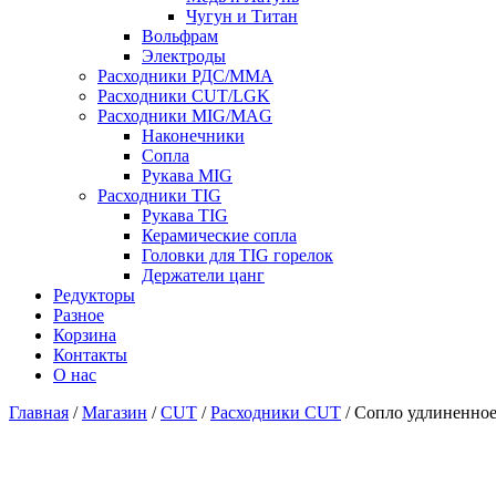
Чугун и Титан
Вольфрам
Электроды
Расходники РДС/MMA
Расходники CUT/LGK
Расходники MIG/MAG
Наконечники
Сопла
Рукава MIG
Расходники TIG
Рукава TIG
Керамические сопла
Головки для TIG горелок
Держатели цанг
Редукторы
Разное
Корзина
Контакты
О нас
Главная
/
Магазин
/
CUT
/
Расходники CUT
/ Сопло удлиненное