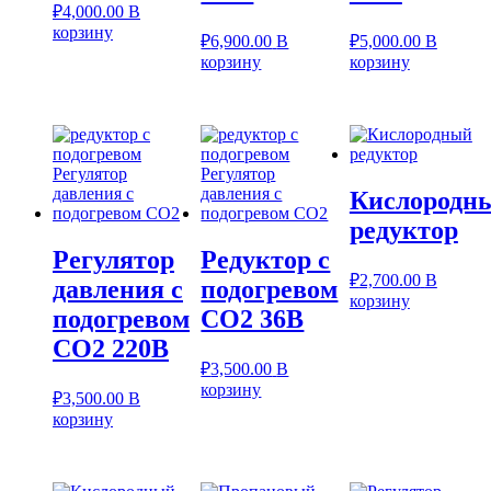
₽
4,000.00
В
корзину
₽
6,900.00
В
₽
5,000.00
В
корзину
корзину
Кислородн
редуктор
Регулятор
Редуктор с
₽
2,700.00
В
давления с
подогревом
корзину
подогревом
СО2 36В
СО2 220В
₽
3,500.00
В
корзину
₽
3,500.00
В
корзину