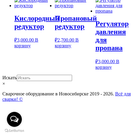
Кислородный
Пропановый
Регулятор
редуктор
редуктор
давления
для
₽
3,000.00
В
₽
2,700.00
В
корзину
корзину
пропана
₽
3,000.00
В
корзину
Искать
×
Сварочное оборудование в Новосибирске 2019 - 2026.
Всё для
сварки! ©