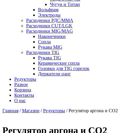
Чугун и Титан
Вольфрам
Электроды
Расходники РДС/MMA
Расходники CUT/LGK
Расходники MIG/MAG
Наконечники
Сопла
Рукава MIG
Расходники TIG
Рукава TIG
Керамические сопла
Головки для TIG горелок
Держатели цанг
Редукторы
Разное
Корзина
Контакты
О нас
Главная
/
Магазин
/
Редукторы
/ Регулятор аргона и СО2
Регулятор аргона и СО2