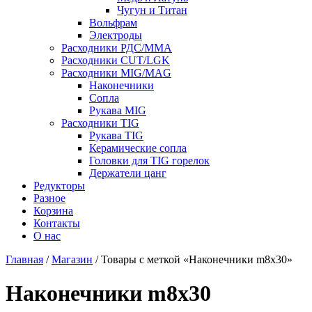
Чугун и Титан
Вольфрам
Электроды
Расходники РДС/MMA
Расходники CUT/LGK
Расходники MIG/MAG
Наконечники
Сопла
Рукава MIG
Расходники TIG
Рукава TIG
Керамические сопла
Головки для TIG горелок
Держатели цанг
Редукторы
Разное
Корзина
Контакты
О нас
Главная
/
Магазин
/ Товары с меткой «Наконечники m8x30»
Наконечники m8x30