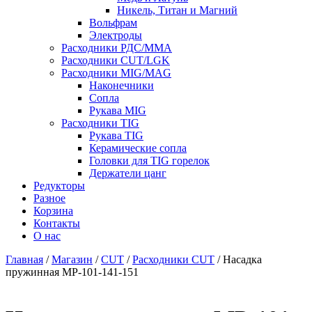
Никель, Титан и Магний
Вольфрам
Электроды
Расходники РДС/MMA
Расходники CUT/LGK
Расходники MIG/MAG
Наконечники
Сопла
Рукава MIG
Расходники TIG
Рукава TIG
Керамические сопла
Головки для TIG горелок
Держатели цанг
Редукторы
Разное
Корзина
Контакты
О нас
Главная
/
Магазин
/
CUT
/
Расходники CUT
/ Насадка
пружинная МР-101-141-151