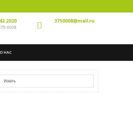
142 2020
3750008@mail.ru
 375-0008
О НАС