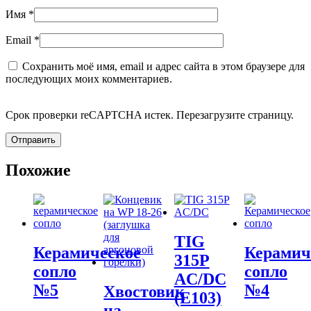
Имя
*
Email
*
Сохранить моё имя, email и адрес сайта в этом браузере для
последующих моих комментариев.
Срок проверки reCAPTCHA истек. Перезагрузите страницу.
Похожие
TIG
Керамическое
Керамич
315P
сопло
сопло
AC/DC
№5
№4
Хвостовик
(E103)
на