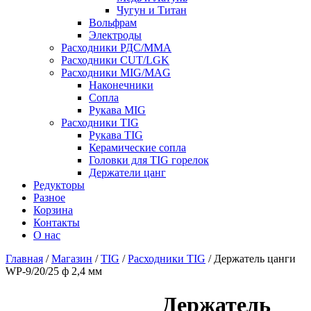
Чугун и Титан
Вольфрам
Электроды
Расходники РДС/MMA
Расходники CUT/LGK
Расходники MIG/MAG
Наконечники
Сопла
Рукава MIG
Расходники TIG
Рукава TIG
Керамические сопла
Головки для TIG горелок
Держатели цанг
Редукторы
Разное
Корзина
Контакты
О нас
Главная
/
Магазин
/
TIG
/
Расходники TIG
/ Держатель цанги
WP-9/20/25 ф 2,4 мм
Держатель