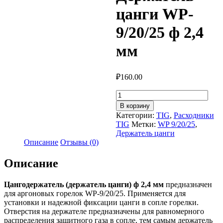
цанги WP-
9/20/25 ф 2,4
мм
₽
160.00
Количество
товара
В корзину
Держатель
Категории:
TIG
,
Расходники
цанги
TIG
Метки:
WP 9/20/25
,
WP-
Держатель цанги
9/20/25
Описание
Отзывы (0)
ф
2,4
Описание
мм
Цангодержатель (держатель цанги) ф 2,4 мм
предназначен
для аргоновых горелок WP-9/20/25. Применяется для
установки и надежной фиксации цанги в сопле горелки.
Отверстия на держателе предназначены для равномерного
распределения защитного газа в сопле, тем самым держатель