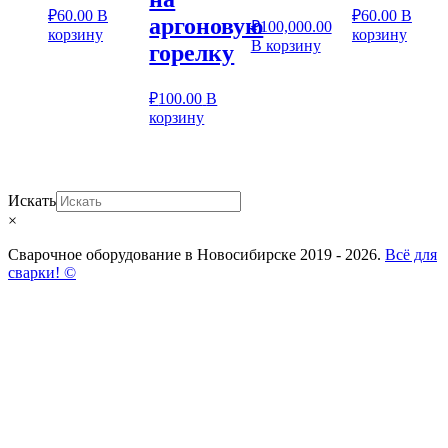
₽
60.00
В
₽
60.00
В
аргоновую
₽
100,000.00
корзину
корзину
В корзину
горелку
₽
100.00
В
корзину
Искать
×
Сварочное оборудование в Новосибирске 2019 - 2026.
Всё для
сварки! ©