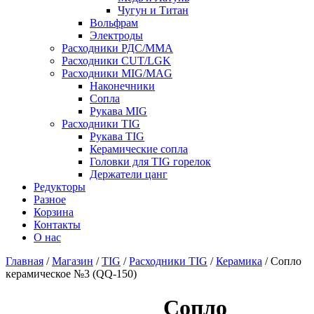
Чугун и Титан
Вольфрам
Электроды
Расходники РДС/MMA
Расходники CUT/LGK
Расходники MIG/MAG
Наконечники
Сопла
Рукава MIG
Расходники TIG
Рукава TIG
Керамические сопла
Головки для TIG горелок
Держатели цанг
Редукторы
Разное
Корзина
Контакты
О нас
Главная
/
Магазин
/
TIG
/
Расходники TIG
/
Керамика
/ Сопло
керамическое №3 (QQ-150)
Сопло