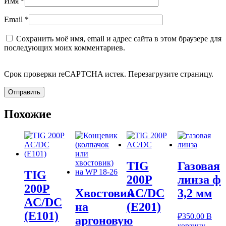
Имя
*
Email
*
Сохранить моё имя, email и адрес сайта в этом браузере для
последующих моих комментариев.
Срок проверки reCAPTCHA истек. Перезагрузите страницу.
Похожие
TIG
Газовая
TIG
200P
линза ф
200P
Хвостовик
AC/DC
3,2 мм
AC/DC
на
(Е201)
(E101)
₽
350.00
В
аргоновую
корзину