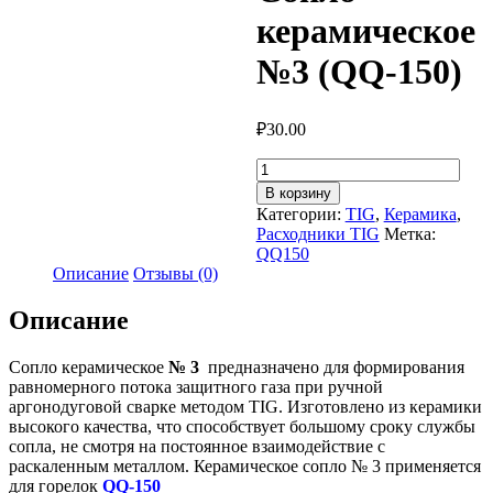
керамическое
№3 (QQ-150)
₽
30.00
Количество
товара
В корзину
Сопло
Категории:
TIG
,
Керамика
,
керамическое
Расходники TIG
Метка:
№3
QQ150
(QQ-
Описание
Отзывы (0)
150)
Описание
Сопло керамическое
№ 3
предназначено для формирования
равномерного потока защитного газа при ручной
аргонодуговой сварке методом TIG. Изготовлено из керамики
высокого качества, что способствует большому сроку службы
сопла, не смотря на постоянное взаимодействие с
раскаленным металлом. Керамическое сопло № 3 применяется
для горелок
QQ-150