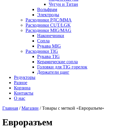
Чугун и Титан
Вольфрам
Электроды
Расходники РДС/MMA
Расходники CUT/LGK
Расходники MIG/MAG
Наконечники
Сопла
Рукава MIG
Расходники TIG
Рукава TIG
Керамические сопла
Головки для TIG горелок
Держатели цанг
Редукторы
Разное
Корзина
Контакты
О нас
Главная
/
Магазин
/ Товары с меткой «Евроразъем»
Евроразъем