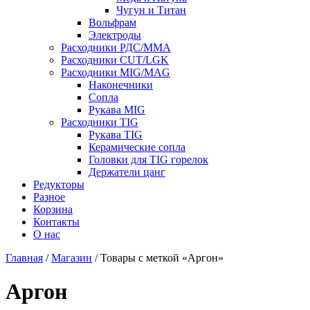
Чугун и Титан
Вольфрам
Электроды
Расходники РДС/MMA
Расходники CUT/LGK
Расходники MIG/MAG
Наконечники
Сопла
Рукава MIG
Расходники TIG
Рукава TIG
Керамические сопла
Головки для TIG горелок
Держатели цанг
Редукторы
Разное
Корзина
Контакты
О нас
Главная
/
Магазин
/ Товары с меткой «Аргон»
Аргон