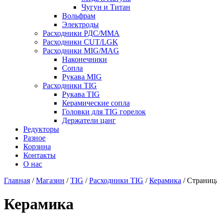
Чугун и Титан
Вольфрам
Электроды
Расходники РДС/MMA
Расходники CUT/LGK
Расходники MIG/MAG
Наконечники
Сопла
Рукава MIG
Расходники TIG
Рукава TIG
Керамические сопла
Головки для TIG горелок
Держатели цанг
Редукторы
Разное
Корзина
Контакты
О нас
Главная
/
Магазин
/
TIG
/
Расходники TIG
/
Керамика
/ Страниц
Керамика